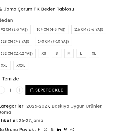
Joma Çorum FK Beden Tablosu
Beden
92 CM (2-3 YAŞ)
104 CM (4-5 YAŞ)
116 CM (5-6 YAŞ)
128 CM (7-8 YAŞ)
140 CM (9-10 YAŞ)
152 CM (11-12 YAŞ)
XS
S
M
L
XL
XXL
XXXL
Temizle
SEPETE EKLE
Kategoriler:
2026-2027
,
Baskıya Uygun Ürünler
,
Joma
tiketler:
26-27
,
joma
Bu Ürünü Paylaş :