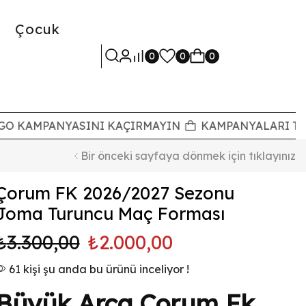
Çocuk
0
0
0
 KAMPANYASINI KAÇIRMAYIN
KAMPANYALARI TAKİ
Bir önceki sayfaya dönmek için tıklayınız
Çorum FK 2026/2027 Sezonu
Joma Turuncu Maç Forması
₺
3.300,00
₺
2.000,00
61 kişi şu anda bu ürünü inceliyor !
Büyük Arca Çorum Fk