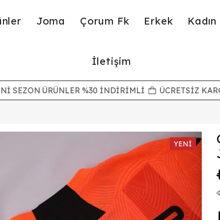
nler
Joma
Çorum Fk
Erkek
Kadın
İletişim
 SEZON ÜRÜNLER %30 İNDİRİMLİ
ÜCRETSİZ KARGO
YENI