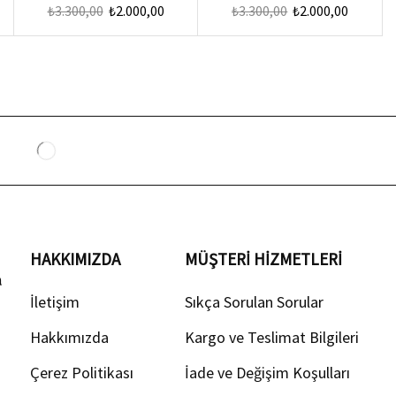
₺
3.300,00
₺
2.000,00
₺
3.300,00
₺
2.000,00
HAKKIMIZDA
MÜŞTERI HIZMETLERI
a
İletişim
Sıkça Sorulan Sorular
Hakkımızda
Kargo ve Teslimat Bilgileri
Çerez Politikası
İade ve Değişim Koşulları