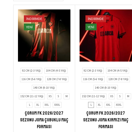
İNDIRIMDE
İNDIRIMDE
YENI
YENI
92 CM (2-3 YAŞ)
104 CM (4-5 YAŞ)
92 CM (2-3 YAŞ)
104 CM (4-5 YAŞ)
116 CM (5-6 YAŞ)
128 CM (7-8 YAŞ)
116 CM (5-6 YAŞ)
128 CM (7-8 YAŞ)
140 CM (9-10 YAŞ)
140 CM (9-10 YAŞ)
152 CM (11-12 YAŞ)
XS
S
M
152 CM (11-12 YAŞ)
XS
S
M
L
XL
XXL
XXXL
L
XL
XXL
XXXL
Çorum FK 2026/2027
Çorum FK 2026/2027
Sezonu Joma Çubuklu Maç
Sezonu Joma Kırmızı Maç
Forması
Forması