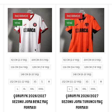
İNDIRIMDE
İNDIRIMDE
YENI
YENI
92 CM (2-3 YAŞ)
104 CM (4-5 YAŞ)
92 CM (2-3 YAŞ)
104 CM (4-5 YAŞ)
116 CM (5-6 YAŞ)
128 CM (7-8 YAŞ)
116 CM (5-6 YAŞ)
128 CM (7-8 YAŞ)
140 CM (9-10 YAŞ)
140 CM (9-10 YAŞ)
152 CM (11-12 YAŞ)
XS
S
M
152 CM (11-12 YAŞ)
XS
S
M
L
XL
XXL
XXXL
L
XL
XXL
XXXL
Çorum FK 2026/2027
Çorum FK 2026/2027
Sezonu Joma Beyaz Maç
Sezonu Joma Turuncu Maç
Forması
Forması