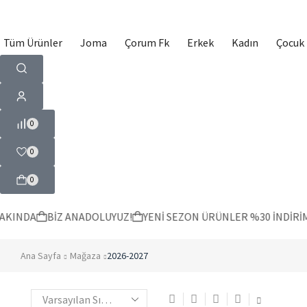
Tüm Ürünler
Joma
Çorum Fk
Erkek
Kadın
Çocuk
0
0
0
KINDA
BİZ ANADOLUYUZ!
YENİ SEZON ÜRÜNLER %30 İNDİRİMLİ
Ana Sayfa
Mağaza
2026-2027