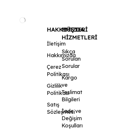
HAKKIMIZDA
MÜŞTERI
HIZMETLERI
İletişim
Sıkça
Hakkımızda
Sorulan
Sorular
Çerez
Politikası
Kargo
ve
Gizlilik
Teslimat
Politikası
Bilgileri
Satış
İade ve
Sözleşmesi
Değişim
Koşulları