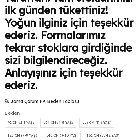
ilk günden tükettiniz!
Yoğun ilginiz için teşekkür
ederiz. Formalarımız
tekrar stoklara girdiğinde
sizi bilgilendireceğiz.
Anlayışınız için teşekkür
ederiz.
Joma Çorum FK Beden Tablosu
Beden
92 CM (2-3 YAŞ)
104 CM (4-5 YAŞ)
116 CM (5-6 YAŞ)
128 CM (7-8 YAŞ)
140 CM (9-10 YAŞ)
152 CM (11-12 YAŞ)