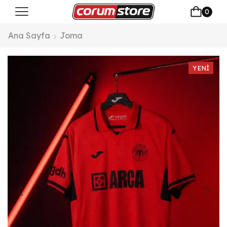
0
Ana Sayfa
Joma
YENI