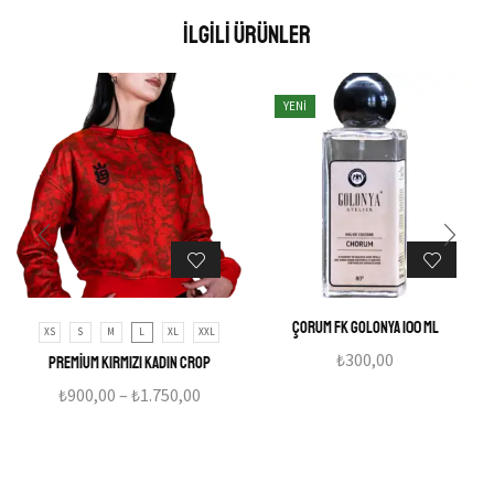
İlgili Ürünler
YENI
Çorum Fk Golonya 100 ml
XS
S
M
L
XL
XXL
₺
300,00
Premium Kırmızı Kadın Crop
₺
900,00
–
₺
1.750,00