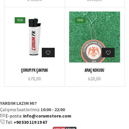
YENI
YENI
Çorum FK Çakmak
Araç Kokusu
₺
70,00
₺
20,00
YARDIM LAZIM MI?
Çalışma Saatlerimiz
10:00 - 22:00
E-posta:
info@corumstore.com
Tel:
+90 530 119 19 67