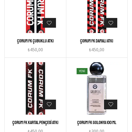
Çorum FK Çubuklu Atkı
Çorum FK Damalı Atkı
₺
450,00
₺
450,00
YENI
Çorum FK Kartal Pençesi Atkı
Çorum Fk Golonya 100 ml
₺
450,00
₺
300,00