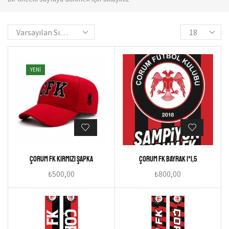
YENI
Çorum Fk Kırmızı Şapka
Çorum FK Bayrak 1*1,5
₺
500,00
₺
800,00