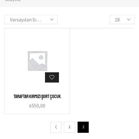
Taraftar Kırmızı Şort Çocuk
₺
550,00
1
2