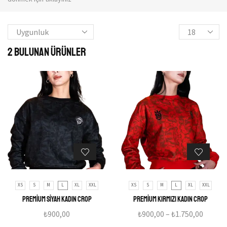
2
Bulunan ürünler
XS
S
M
L
XL
XXL
XS
S
M
L
XL
XXL
Premium Siyah Kadın Crop
Premium Kırmızı Kadın Crop
₺
900,00
₺
900,00
–
₺
1.750,00