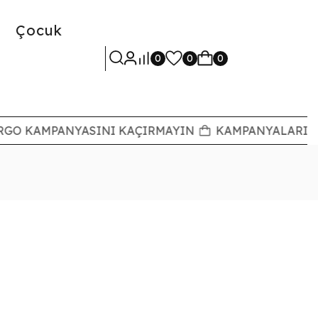
Çocuk
0
0
0
RGO KAMPANYASINI KAÇIRMAYIN
KAMPANYALARI T